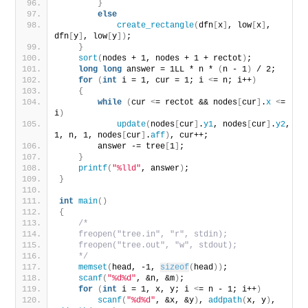
}
else
create_rectangle
(
dfn
[
x
]
, low
[
x
]
, 
dfn
[
y
]
, low
[
y
])
;
}
sort
(
nodes + 1, nodes + 1 + rectot
)
;
long
long
 answer = 1LL * n * 
(
n - 1
)
 / 2;
for
(
int
 i = 1, cur = 1; i 
<
= n; i++
)
{
while
(
cur 
<
= rectot && nodes
[
cur
]
.
x
<
= 
i
)
update
(
nodes
[
cur
]
.
y1
, nodes
[
cur
]
.
y2
, 
1, n, 1, nodes
[
cur
]
.
aff
)
, cur++;
        answer -= tree
[
1
]
;
}
printf
(
"%lld"
, answer
)
;
}
int
main
()
{
/*
    freopen("tree.in", "r", stdin);
    freopen("tree.out", "w", stdout);
    */
memset
(
head, -1, 
sizeof
(
head
))
;
scanf
(
"%d%d"
, &n, &m
)
;
for
(
int
 i = 1, x, y; i 
<
= n - 1; i++
)
scanf
(
"%d%d"
, &x, &y
)
, 
addpath
(
x, y
)
, 