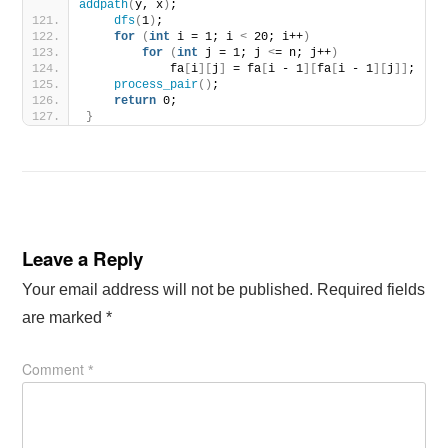
addpath
(
y, x
)
;
dfs
(
1
)
;
for
(
int
 i = 1; i 
<
 20; i++
)
for
(
int
 j = 1; j 
<
= n; j++
)
            fa
[
i
][
j
]
 = fa
[
i - 1
][
fa
[
i - 1
][
j
]]
;
process_pair
()
;
return
 0;
}
Leave a Reply
Your email address will not be published.
Required fields
are marked
*
Comment
*