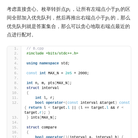
考虑直接贪心。枚举转折点
，让所有左端点小于
的区
p
p
i
i
间全部加入优先队列，然后再推出右端点小于
的，那么
p
i
优先队列就是答案集合，那么可以贪心地取右端点最近的
点进行配对。
// B.cpp
#include <bits/stdc++.h>
using
namespace
 std;
const
int
 MAX_N = 
2e5
 + 2000;
int
 n, m, pts
[
MAX_N
]
;
struct
 interval
{
int
 l, r;
bool
operator
<(
const
 interval &target
)
const
{
return
 l 
<
 target.
l
 || 
(
l == target.
l
 && r 
<
target.
r
)
; 
}
}
 ints
[
MAX_N
]
;
struct
 compare
{
bool
operator
()(
interval a, interval b
)
{