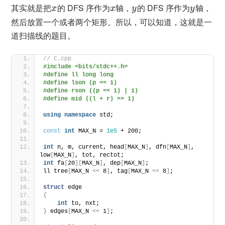
其实就是把
的 DFS 序作为
轴，
的 DFS 序作为
轴，
x
x
y
y
然后放置一个或者两个矩形。所以，可以知道，这就是一
道扫描线的题目。
// C.cpp
#include <bits/stdc++.h>
#define ll long long
#define lson (p << 1)
#define rson ((p << 1) | 1)
#define mid ((l + r) >> 1)
using
namespace
 std;
const
int
 MAX_N = 
1e5
 + 200;
int
 n, m, current, head
[
MAX_N
]
, dfn
[
MAX_N
]
, 
low
[
MAX_N
]
, tot, rectot;
int
 fa
[
20
][
MAX_N
]
, dep
[
MAX_N
]
;
ll tree
[
MAX_N 
<<
 8
]
, tag
[
MAX_N 
<<
 8
]
;
struct
 edge
{
int
 to, nxt;
}
 edges
[
MAX_N 
<<
 1
]
;