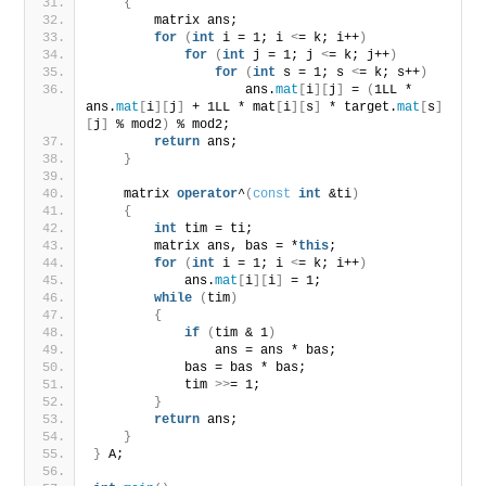
{
        matrix ans;
for
(
int
 i = 1; i 
<
= k; i++
)
for
(
int
 j = 1; j 
<
= k; j++
)
for
(
int
 s = 1; s 
<
= k; s++
)
                    ans.
mat
[
i
][
j
]
 = 
(
1LL * 
ans.
mat
[
i
][
j
]
 + 1LL * mat
[
i
][
s
]
 * target.
mat
[
s
]
[
j
]
 % mod2
)
 % mod2;
return
 ans;
}
    matrix 
operator
^
(
const
int
 &ti
)
{
int
 tim = ti;
        matrix ans, bas = *
this
;
for
(
int
 i = 1; i 
<
= k; i++
)
            ans.
mat
[
i
][
i
]
 = 1;
while
(
tim
)
{
if
(
tim & 1
)
                ans = ans * bas;
            bas = bas * bas;
            tim 
>>
= 1;
}
return
 ans;
}
}
 A;