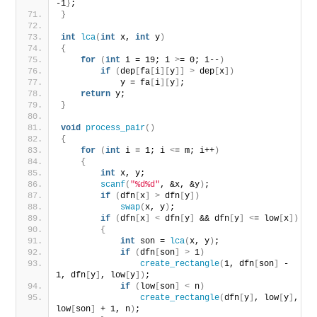
-1
}
;
}
int
lca
(
int
 x, 
int
 y
)
{
for
(
int
 i = 19; i 
>
= 0; i--
)
if
(
dep
[
fa
[
i
][
y
]]
>
 dep
[
x
])
            y = fa
[
i
][
y
]
;
return
 y;
}
void
process_pair
()
{
for
(
int
 i = 1; i 
<
= m; i++
)
{
int
 x, y;
scanf
(
"%d%d"
, &x, &y
)
;
if
(
dfn
[
x
]
>
 dfn
[
y
])
swap
(
x, y
)
;
if
(
dfn
[
x
]
<
 dfn
[
y
]
 && dfn
[
y
]
<
= low
[
x
])
{
int
 son = 
lca
(
x, y
)
;
if
(
dfn
[
son
]
>
 1
)
create_rectangle
(
1, dfn
[
son
]
 - 
1, dfn
[
y
]
, low
[
y
])
;
if
(
low
[
son
]
<
 n
)
create_rectangle
(
dfn
[
y
]
, low
[
y
]
, 
low
[
son
]
 + 1, n
)
;