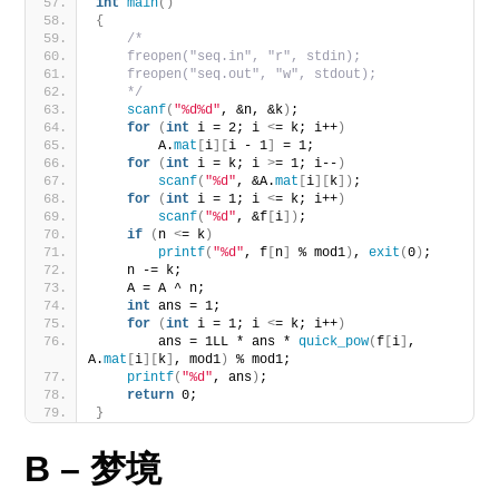
int
main
()
{
/*
    freopen("seq.in", "r", stdin);
    freopen("seq.out", "w", stdout);
    */
scanf
(
"%d%d"
, &n, &k
)
;
for
(
int
 i = 2; i 
<
= k; i++
)
        A.
mat
[
i
][
i - 1
]
 = 1;
for
(
int
 i = k; i 
>
= 1; i--
)
scanf
(
"%d"
, &A.
mat
[
i
][
k
])
;
for
(
int
 i = 1; i 
<
= k; i++
)
scanf
(
"%d"
, &f
[
i
])
;
if
(
n 
<
= k
)
printf
(
"%d"
, f
[
n
]
 % mod1
)
, 
exit
(
0
)
;
    n -= k;
    A = A ^ n;
int
 ans = 1;
for
(
int
 i = 1; i 
<
= k; i++
)
        ans = 1LL * ans * 
quick_pow
(
f
[
i
]
, 
A.
mat
[
i
][
k
]
, mod1
)
 % mod1;
printf
(
"%d"
, ans
)
;
return
 0;
}
B – 梦境