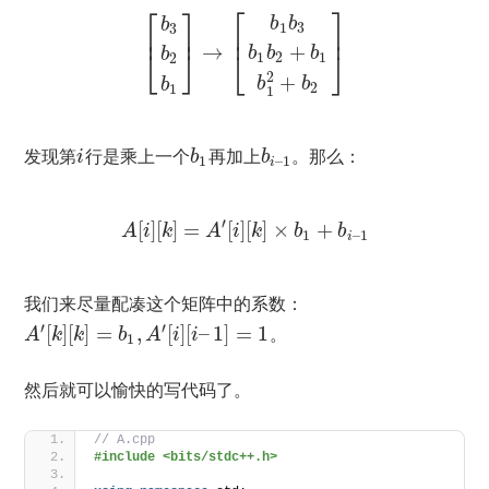
⎡
⎤
⎡
⎤
b
b
b
1
3
3
⎢
⎥
⎢
⎥
+
→
⎣
⎦
b
b
b
⎣
⎦
b
1
2
1
2
2
+
b
b
b
2
1
1
发现第
行是乘上一个
再加上
。那么：
i
b
b
1
–
1
i
′
[
]
[
]
=
[
]
[
]
×
+
A
i
k
A
i
k
b
b
1
–
1
i
我们来尽量配凑这个矩阵中的系数：
′
′
[
]
[
]
=
,
[
]
[
–
1
]
=
1
。
A
k
k
b
A
i
i
1
然后就可以愉快的写代码了。
// A.cpp
#include <bits/stdc++.h>