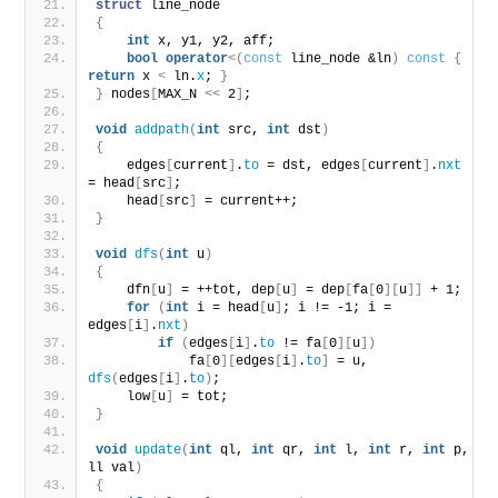
struct
 line_node
{
int
 x, y1, y2, aff;
bool
operator
<(
const
 line_node &ln
)
const
{
return
 x 
<
 ln.
x
; 
}
}
 nodes
[
MAX_N 
<<
 2
]
;
void
addpath
(
int
 src, 
int
 dst
)
{
    edges
[
current
]
.
to
 = dst, edges
[
current
]
.
nxt
= head
[
src
]
;
    head
[
src
]
 = current++;
}
void
dfs
(
int
 u
)
{
    dfn
[
u
]
 = ++tot, dep
[
u
]
 = dep
[
fa
[
0
][
u
]]
 + 1;
for
(
int
 i = head
[
u
]
; i != -1; i = 
edges
[
i
]
.
nxt
)
if
(
edges
[
i
]
.
to
 != fa
[
0
][
u
])
            fa
[
0
][
edges
[
i
]
.
to
]
 = u, 
dfs
(
edges
[
i
]
.
to
)
;
    low
[
u
]
 = tot;
}
void
update
(
int
 ql, 
int
 qr, 
int
 l, 
int
 r, 
int
 p, 
ll val
)
{