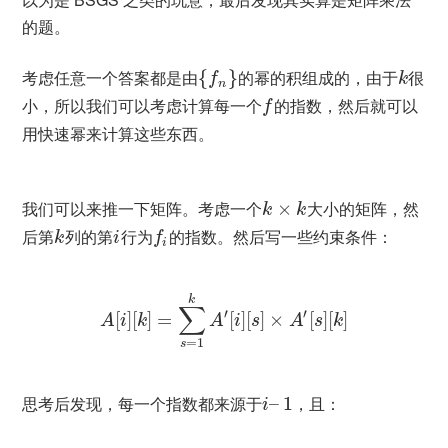
的题。
考虑任意一个答案都是由
{
}
的幂的积组成的，由于
很
f
k
n
小，所以我们可以考虑计算每一个
的指数，然后就可以
f
用快速幂来计算这些东西。
我们可以来推一下矩阵。考虑一个
×
大小的矩阵，然
k
k
后第
列的第
行为
的指数。然后写一些约束条件：
k
i
f
i
k
∑
′
′
[
]
[
]
=
[
]
[
]
×
[
]
[
]
A
i
k
A
i
s
A
s
k
=
1
s
思考后发现，每一个指数都来源于
–
1
，且：
i