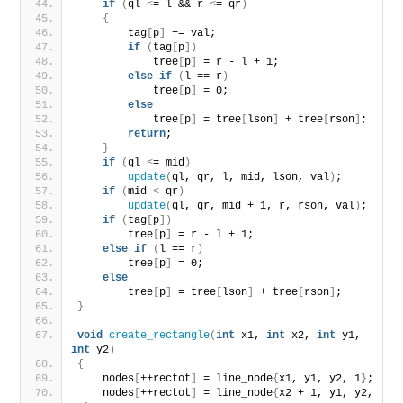
if
(
ql 
<
= l && r 
<
= qr
)
{
        tag
[
p
]
 += val;
if
(
tag
[
p
])
            tree
[
p
]
 = r - l + 1;
else
if
(
l == r
)
            tree
[
p
]
 = 0;
else
            tree
[
p
]
 = tree
[
lson
]
 + tree
[
rson
]
;
return
;
}
if
(
ql 
<
= mid
)
update
(
ql, qr, l, mid, lson, val
)
;
if
(
mid 
<
 qr
)
update
(
ql, qr, mid + 1, r, rson, val
)
;
if
(
tag
[
p
])
        tree
[
p
]
 = r - l + 1;
else
if
(
l == r
)
        tree
[
p
]
 = 0;
else
        tree
[
p
]
 = tree
[
lson
]
 + tree
[
rson
]
;
}
void
create_rectangle
(
int
 x1, 
int
 x2, 
int
 y1, 
int
 y2
)
{
    nodes
[
++rectot
]
 = line_node
{
x1, y1, y2, 1
}
;
    nodes
[
++rectot
]
 = line_node
{
x2 + 1, y1, y2, 