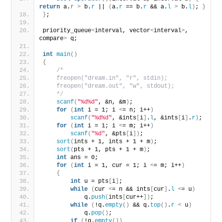
return
 a.
r
>
 b.
r
 || 
(
a.
r
 == b.
r
 && a.
l
>
 b.
l
)
; 
}
}
;
priority_queue
<
interval, vector
<
interval
>
, 
compare
>
 q;
int
main
()
{
/*
    freopen("dream.in", "r", stdin);
    freopen("dream.out", "w", stdout);
    */
scanf
(
"%d%d"
, &n, &m
)
;
for
(
int
 i = 1; i 
<
= n; i++
)
scanf
(
"%d%d"
, &ints
[
i
]
.
l
, &ints
[
i
]
.
r
)
;
for
(
int
 i = 1; i 
<
= m; i++
)
scanf
(
"%d"
, &pts
[
i
])
;
sort
(
ints + 1, ints + 1 + m
)
;
sort
(
pts + 1, pts + 1 + m
)
;
int
 ans = 0;
for
(
int
 i = 1, cur = 1; i 
<
= m; i++
)
{
int
 u = pts
[
i
]
;
while
(
cur 
<
= n && ints
[
cur
]
.
l
<
= u
)
            q.
push
(
ints
[
cur++
])
;
while
(
!q.
empty
()
 && q.
top
()
.
r
<
 u
)
            q.
pop
()
;
if
(
!q.
empty
())