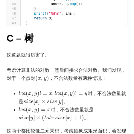
            ans++, q.
pop
()
;
}
printf
(
"%d\n"
, ans
)
;
return
 0;
}
C – 树
这道题就很厉害了。
考虑计算非法的对数，然后间接求合法对数。我们发现，
对于一个点对
(
,
)
，不合法数量有两种情况：
x
y
(
,
)
!
=
,
(
,
)
!
=
l
c
a
x
y
x
l
c
a
x
y
y
时，不合法数量就
[
]
×
[
]
是
s
i
z
e
x
s
i
z
e
y
。
(
,
)
=
l
c
a
x
y
x
时，不合法数量就是
[
]
×
(
–
[
]
+
1
)
s
i
z
e
y
t
o
t
s
i
z
e
x
。
这两个都比较像二元乘积，考虑抽象成矩形面积，会发现