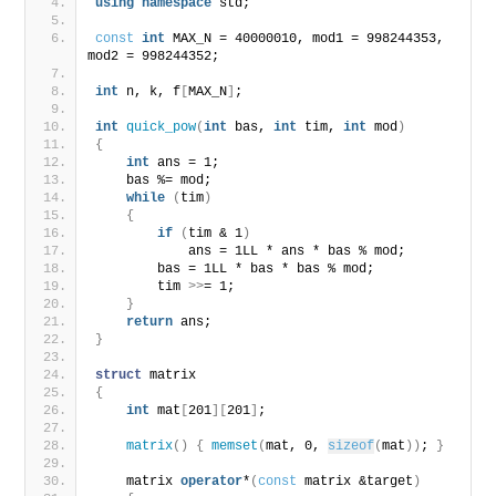
using
namespace
 std;
const
int
 MAX_N = 40000010, mod1 = 998244353, 
mod2 = 998244352;
int
 n, k, f
[
MAX_N
]
;
int
quick_pow
(
int
 bas, 
int
 tim, 
int
 mod
)
{
int
 ans = 1;
    bas %= mod;
while
(
tim
)
{
if
(
tim & 1
)
            ans = 1LL * ans * bas % mod;
        bas = 1LL * bas * bas % mod;
        tim 
>>
= 1;
}
return
 ans;
}
struct
 matrix
{
int
 mat
[
201
][
201
]
;
matrix
()
{
memset
(
mat, 0, 
sizeof
(
mat
))
; 
}
    matrix 
operator
*
(
const
 matrix &target
)