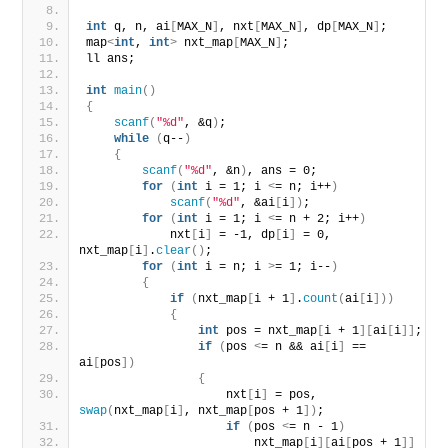
int
 q, n, ai
[
MAX_N
]
, nxt
[
MAX_N
]
, dp
[
MAX_N
]
;
map
<
int
, 
int
>
 nxt_map
[
MAX_N
]
;
ll ans;
int
main
()
{
scanf
(
"%d"
, &q
)
;
while
(
q--
)
{
scanf
(
"%d"
, &n
)
, ans = 0;
for
(
int
 i = 1; i 
<
= n; i++
)
scanf
(
"%d"
, &ai
[
i
])
;
for
(
int
 i = 1; i 
<
= n + 2; i++
)
            nxt
[
i
]
 = -1, dp
[
i
]
 = 0, 
nxt_map
[
i
]
.
clear
()
;
for
(
int
 i = n; i 
>
= 1; i--
)
{
if
(
nxt_map
[
i + 1
]
.
count
(
ai
[
i
]))
{
int
 pos = nxt_map
[
i + 1
][
ai
[
i
]]
;
if
(
pos 
<
= n && ai
[
i
]
 == 
ai
[
pos
])
{
                    nxt
[
i
]
 = pos, 
swap
(
nxt_map
[
i
]
, nxt_map
[
pos + 1
])
;
if
(
pos 
<
= n - 1
)
                        nxt_map
[
i
][
ai
[
pos + 1
]]