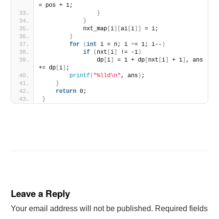
= pos + 1;
}
}
            nxt_map
[
i
][
ai
[
i
]]
 = i;
}
for
(
int
 i = n; i 
>
= 1; i--
)
if
(
nxt
[
i
]
 != -1
)
                dp
[
i
]
 = 1 + dp
[
nxt
[
i
]
 + 1
]
, ans 
+= dp
[
i
]
;
printf
(
"%lld\n"
, ans
)
;
}
return
 0;
}
Leave a Reply
Your email address will not be published.
Required fields