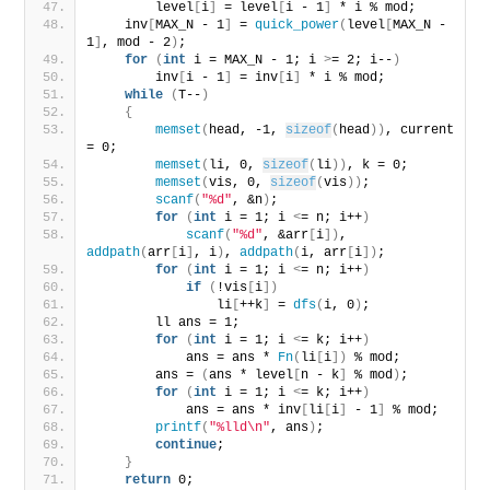
        level
[
i
]
 = level
[
i - 1
]
 * i % mod;
    inv
[
MAX_N - 1
]
 = 
quick_power
(
level
[
MAX_N - 
1
]
, mod - 2
)
;
for
(
int
 i = MAX_N - 1; i 
>
= 2; i--
)
        inv
[
i - 1
]
 = inv
[
i
]
 * i % mod;
while
(
T--
)
{
memset
(
head, -1, 
sizeof
(
head
))
, current 
= 0;
memset
(
li, 0, 
sizeof
(
li
))
, k = 0;
memset
(
vis, 0, 
sizeof
(
vis
))
;
scanf
(
"%d"
, &n
)
;
for
(
int
 i = 1; i 
<
= n; i++
)
scanf
(
"%d"
, &arr
[
i
])
, 
addpath
(
arr
[
i
]
, i
)
, 
addpath
(
i, arr
[
i
])
;
for
(
int
 i = 1; i 
<
= n; i++
)
if
(
!vis
[
i
])
                li
[
++k
]
 = 
dfs
(
i, 0
)
;
        ll ans = 1;
for
(
int
 i = 1; i 
<
= k; i++
)
            ans = ans * 
Fn
(
li
[
i
])
 % mod;
        ans = 
(
ans * level
[
n - k
]
 % mod
)
;
for
(
int
 i = 1; i 
<
= k; i++
)
            ans = ans * inv
[
li
[
i
]
 - 1
]
 % mod;
printf
(
"%lld\n"
, ans
)
;
continue
;
}
return
 0;