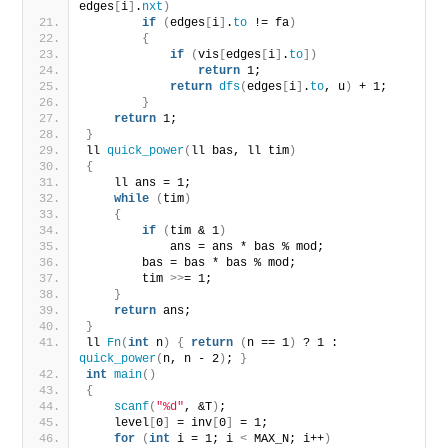
edges
[
i
]
.
nxt
)
if
(
edges
[
i
]
.
to
 != fa
)
{
if
(
vis
[
edges
[
i
]
.
to
])
return
 1;
return
dfs
(
edges
[
i
]
.
to
, u
)
 + 1;
}
return
 1;
}
ll 
quick_power
(
ll bas, ll tim
)
{
    ll ans = 1;
while
(
tim
)
{
if
(
tim & 1
)
            ans = ans * bas % mod;
        bas = bas * bas % mod;
        tim 
>>
= 1;
}
return
 ans;
}
ll 
Fn
(
int
 n
)
{
return
(
n == 1
)
 ? 1 : 
quick_power
(
n, n - 2
)
; 
}
int
main
()
{
scanf
(
"%d"
, &T
)
;
    level
[
0
]
 = inv
[
0
]
 = 1;
for
(
int
 i = 1; i 
<
 MAX_N; i++
)