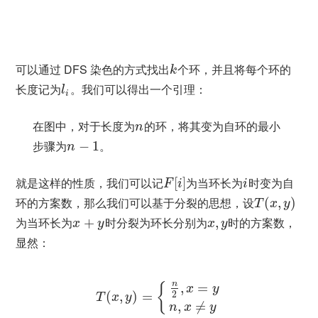
可以通过 DFS 染色的方式找出
个环，并且将每个环的
k
长度记为
。我们可以得出一个引理：
l
i
在图中，对于长度为
的环，将其变为自环的最小
n
步骤为
−
1
。
n
就是这样的性质，我们可以记
[
]
为当环长为
时变为自
F
i
i
环的方案数，那么我们可以基于分裂的思想，设
(
,
)
T
x
y
为当环长为
+
时分裂为环长分别为
,
时的方案数，
x
y
x
y
显然：
n
,
=
{
x
y
(
,
)
=
2
T
x
y
,
≠
n
x
y