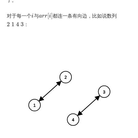
对于每一个
与
[
]
都连一条有向边，比如说数列
i
a
r
r
i
2
1
4
3
：