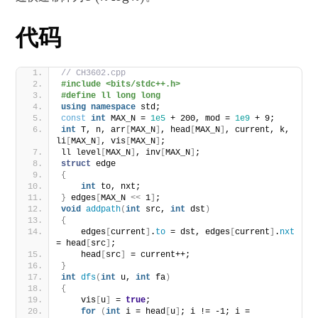
代码
// CH3602.cpp
#include <bits/stdc++.h>
#define ll long long
using
namespace
 std;
const
int
 MAX_N = 
1e5
 + 200, mod = 
1e9
 + 9;
int
 T, n, arr
[
MAX_N
]
, head
[
MAX_N
]
, current, k, 
li
[
MAX_N
]
, vis
[
MAX_N
]
;
ll level
[
MAX_N
]
, inv
[
MAX_N
]
;
struct
 edge
{
int
 to, nxt;
}
 edges
[
MAX_N 
<<
 1
]
;
void
addpath
(
int
 src, 
int
 dst
)
{
    edges
[
current
]
.
to
 = dst, edges
[
current
]
.
nxt
= head
[
src
]
;
    head
[
src
]
 = current++;
}
int
dfs
(
int
 u, 
int
 fa
)
{
    vis
[
u
]
 = 
true
;
for
(
int
 i = head
[
u
]
; i != -1; i = 