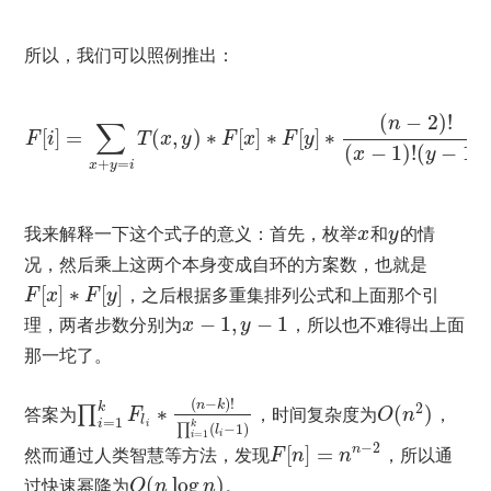
所以，我们可以照例推出：
(
−
2
)
!
n
∑
[
]
=
(
,
)
∗
[
]
∗
[
]
∗
F
i
T
x
y
F
x
F
y
(
−
1
)
!
(
−
1
)
!
x
y
+
=
x
y
i
我来解释一下这个式子的意义：首先，枚举
和
的情
x
y
况，然后乘上这两个本身变成自环的方案数，也就是
[
]
∗
[
]
，之后根据多重集排列公式和上面那个引
F
x
F
y
理，两者步数分别为
−
1
,
−
1
，所以也不难得出上面
x
y
那一坨了。
(
−
)
!
n
k
k
2
答案为
∗
，时间复杂度为
(
)
，
∏
F
O
n
l
=
1
i
k
i
∏
(
−
1
)
l
=
1
i
i
−
2
然而通过人类智慧等方法，发现
[
]
=
，所以通
n
F
n
n
过快速幂降为
(
log
)
。
O
n
n