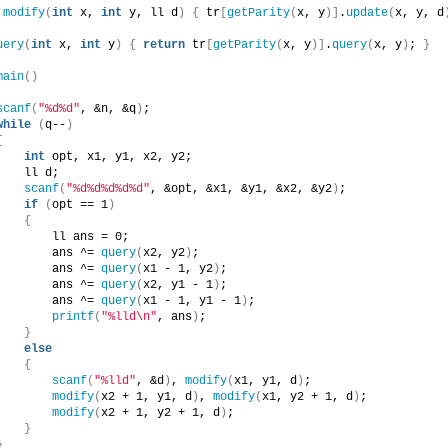
modify
(
int
 x, 
int
 y, ll d
)
{
 tr
[
getParity
(
x, y
)]
.
update
(
x, y, d
uery
(
int
 x, 
int
 y
)
{
return
 tr
[
getParity
(
x, y
)]
.
query
(
x, y
)
; 
}
main
()
scanf
(
"%d%d"
, &n, &q
)
;
while
(
q--
)
{
int
 opt, x1, y1, x2, y2;
    ll d;
scanf
(
"%d%d%d%d%d"
, &opt, &x1, &y1, &x2, &y2
)
;
if
(
opt == 1
)
{
        ll ans = 0;
        ans ^= 
query
(
x2, y2
)
;
        ans ^= 
query
(
x1 - 1, y2
)
;
        ans ^= 
query
(
x2, y1 - 1
)
;
        ans ^= 
query
(
x1 - 1, y1 - 1
)
;
printf
(
"%lld\n"
, ans
)
;
}
else
{
scanf
(
"%lld"
, &d
)
, 
modify
(
x1, y1, d
)
;
modify
(
x2 + 1, y1, d
)
, 
modify
(
x1, y2 + 1, d
)
;
modify
(
x2 + 1, y2 + 1, d
)
;
}
}