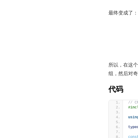
最终变成了：
所以，在这
组，然后对奇
代码
// C
#inc
usin
type
cons