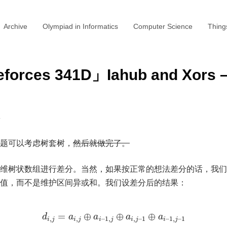
Archive
Olympiad in Informatics
Computer Science
Thing
forces 341D」Iahub and Xors
题可以考虑树套树，
然后就做完了。
维树状数组进行差分。当然，如果按正常的想法差分的话，我们
值，而不是维护区间异或和。我们设差分后的结果：
=
⊕
⊕
⊕
d
a
a
a
a
,
,
–
1
,
,
–
1
–
1
,
–
1
i
j
i
j
i
j
i
j
i
j