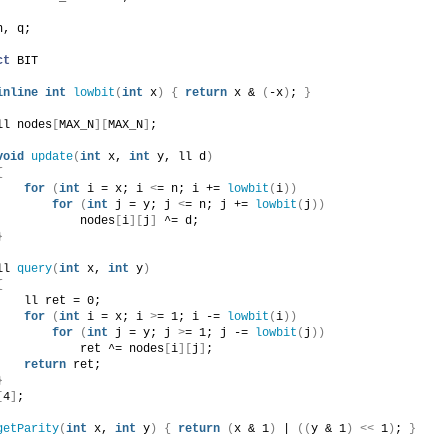
n, q;
ct
 BIT
inline
int
lowbit
(
int
 x
)
{
return
 x & 
(
-x
)
; 
}
ll nodes
[
MAX_N
][
MAX_N
]
;
void
update
(
int
 x, 
int
 y, ll d
)
{
for
(
int
 i = x; i 
<
= n; i += 
lowbit
(
i
))
for
(
int
 j = y; j 
<
= n; j += 
lowbit
(
j
))
            nodes
[
i
][
j
]
 ^= d;
}
ll 
query
(
int
 x, 
int
 y
)
{
    ll ret = 0;
for
(
int
 i = x; i 
>
= 1; i -= 
lowbit
(
i
))
for
(
int
 j = y; j 
>
= 1; j -= 
lowbit
(
j
))
            ret ^= nodes
[
i
][
j
]
;
return
 ret;
}
[
4
]
;
getParity
(
int
 x, 
int
 y
)
{
return
(
x & 1
)
 | 
((
y & 1
)
<<
 1
)
; 
}