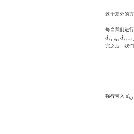
这个差分的
每当我们进行
,
d
d
,
+
1
x
y
x
1
2
1
完之后，我
强行带入
d
,
i
j