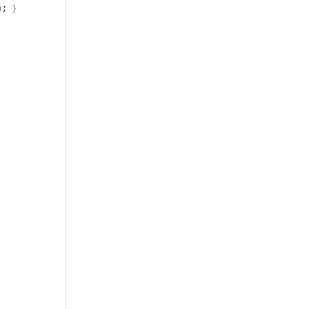
)
; 
}