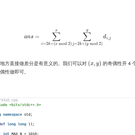
y
x
∑
∑
=
a
n
s
d
,
i
j
=
2
+
(
mod
2
)
=
2
+
(
mod
2
)
i
k
x
j
k
y
个地方直接做差分是有意义的。我们可以对
(
,
)
的奇偶性开 4
x
y
偶性做即可。
F341D.cpp
lude <bits/stdc++.h>
g
namespace
 std;
def
long
long
 ll;
t
int
 MAX_N = 1010;