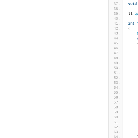
void
ll 
q
int
{
    
    
    
    
    
    