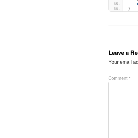
}
Leave a Re
Your email ad
Comment
*