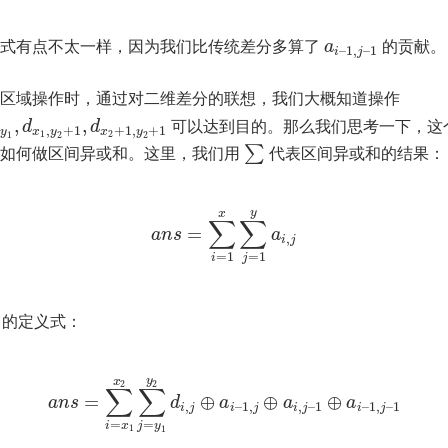
方式有点不太一样，因为我们比传统差分多算了
的贡献。
a
–
1
,
–
1
i
j
区域操作时，通过对二维差分的联想，我们大概知道操作
,
,
可以达到目的。那么我们思考一下，这
d
d
,
,
+
1
+
1
,
+
1
y
x
y
x
y
1
2
1
2
2
们如何做区间异或和。这里，我们用
代表区间异或和的结果：
∑
y
x
∑
∑
=
a
n
s
a
,
i
j
=
1
=
1
i
j
的定义式：
y
x
2
2
∑
∑
=
⊕
⊕
⊕
a
n
s
d
a
a
a
,
–
1
,
,
–
1
–
1
,
–
1
i
j
i
j
i
j
i
j
=
=
i
x
j
y
1
1