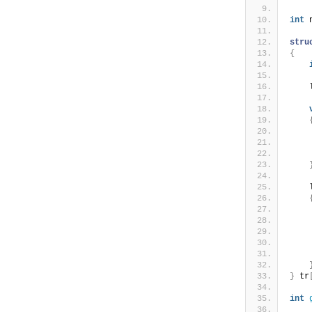
int
 
stru
{
    
    
    
    
    
}
 tr
int